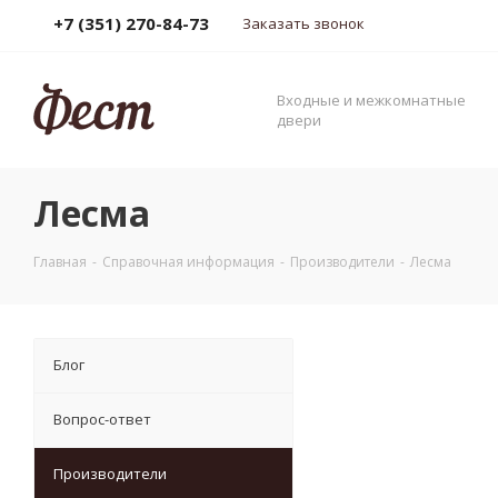
+7 (351) 270-84-73
Заказать звонок
Входные и межкомнатные
двери
Лесма
Главная
-
Справочная информация
-
Производители
-
Лесма
Блог
Вопрос-ответ
Производители