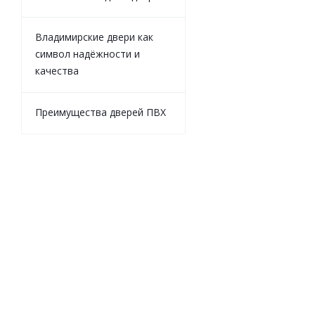
от
8 100 
Владимирские двери как
символ надёжности и
качества
Преимущества дверей ПВХ
Арка Лесма «Мо
от
0 ₽