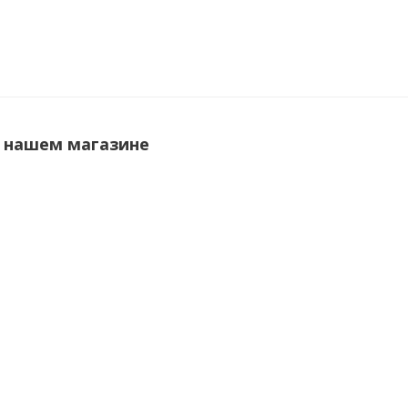
 нашем магазине
анская»
Арка Лесма «Портал»
Арка Лесма «Порт