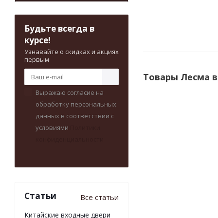
Будьте всегда в
курсе!
Узнавайте о скидках и акциях
первым
Товары Лесма в
Выражаю согласие на
обработку персональных
данных в соответствии с
условиями
Политики
конфиденциальности
Статьи
Все статьи
Арка Лесма «Ром
Китайские входные двери