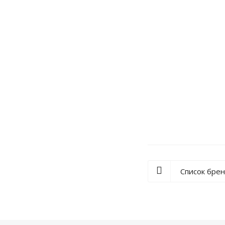
Арка Лесма «Вал
от
8 840 
Список бре