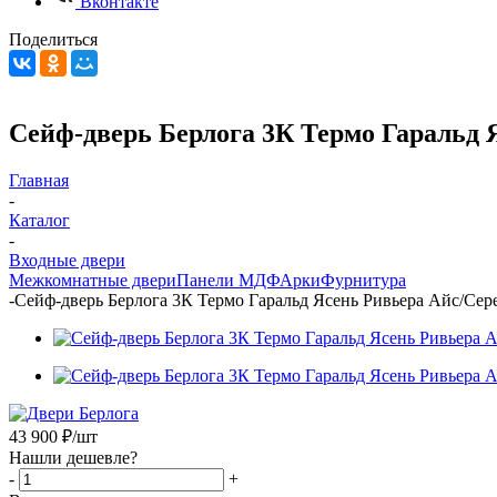
Вконтакте
Поделиться
Сейф-дверь Берлога 3К Термо Гаральд
Главная
-
Каталог
-
Входные двери
Межкомнатные двери
Панели МДФ
Арки
Фурнитура
-
Сейф-дверь Берлога 3К Термо Гаральд Ясень Ривьера Айс/Се
43 900
₽
/шт
Нашли дешевле?
-
+