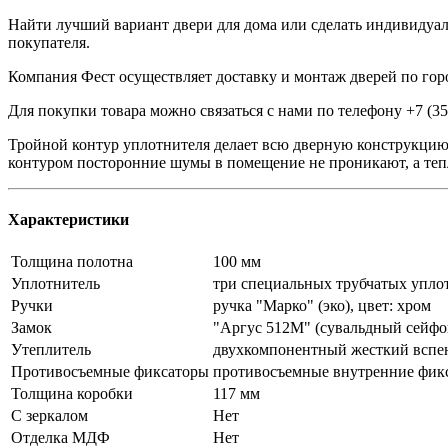
Найти лучший вариант двери для дома или сделать индивидуал
покупателя.
Компания Фест осуществляет доставку и монтаж дверей по горо
Для покупки товара можно связаться с нами по телефону +7 (3
Тройной контур уплотнителя делает всю дверную конструкцию 
контуром посторонние шумы в помещение не проникают, а тепл
Характеристики
Толщина полотна
100 мм
Уплотнитель
три специальных трубчатых упло
Ручки
ручка "Марко" (эко), цвет: хром
Замок
"Аргус 512М" (сувальдный сейфовог
Утеплитель
двухкомпонентный жесткий вспе
Противосъемные фиксаторы
противосъемные внутренние фик
Толщина коробки
117 мм
С зеркалом
Нет
Отделка МДФ
Нет