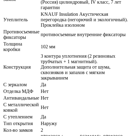
(Россия) цилиндровый, IV класс, 7 лет
гарантии
KNAUF Insulation Акустическая
Утеплитель
перегородка (негорючий и экологичный).
Проклейка изолоном
Противосъемные
противосъемные внутренние фиксаторы
фиксаторы
Толщина
102 мм
коробки
3 контура уплотнения (2 резиновых
трубчатых + 1 магнитный).
Конструкция
Дополнительная защита от шума,
сквозняков и запахов с мягким
закрыванием
С зеркалом
Да
Отделка МДФ
Нет
Антивандальные
Нет
С металлической
Нет
ковкой
С утеплением
Да
Тип открытия
Наружу
Кол-во замков
2