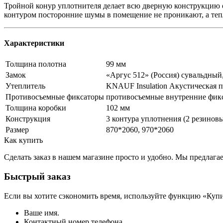
Тройной конур уплотнителя делает всю дверную конструкцию о
контуром посторонние шумы в помещение не проникают, а тепл
Характеристики
Толщина полотна
99 мм
Замок
«Аргус 512» (Россия) сувальдный, 
Утеплитель
KNAUF Insulation Акустическая 
Противосъемные фиксаторы
противосъемные внутренние фик
Толщина коробки
102 мм
Конструкция
3 контура уплотнения (2 резинов
Размер
870*2060, 970*2060
Как купить
Сделать заказ в нашем магазине просто и удобно. Мы предлаг
Быстрый заказ
Если вы хотите сэкономить время, используйте функцию «Купи
Ваше имя.
Контактный номер телефона.