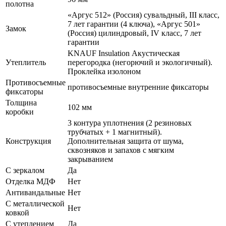
полотна
«Аргус 512» (Россия) сувальдный, III класс,
7 лет гарантии (4 ключа), «Аргус 501»
Замок
(Россия) цилиндровый, IV класс, 7 лет
гарантии
KNAUF Insulation Акустическая
Утеплитель
перегородка (негорючий и экологичный).
Проклейка изолоном
Противосъемные
противосъемные внутренние фиксаторы
фиксаторы
Толщина
102 мм
коробки
3 контура уплотнения (2 резиновых
трубчатых + 1 магнитный).
Конструкция
Дополнительная защита от шума,
сквозняков и запахов с мягким
закрыванием
С зеркалом
Да
Отделка МДФ
Нет
Антивандальные
Нет
С металлической
Нет
ковкой
С утеплением
Да