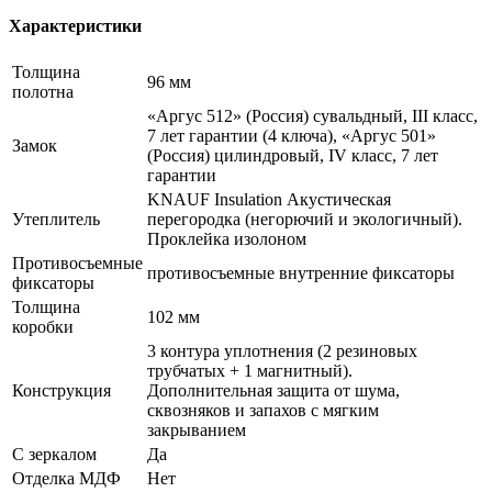
Характеристики
Толщина
96 мм
полотна
«Аргус 512» (Россия) сувальдный, III класс,
7 лет гарантии (4 ключа), «Аргус 501»
Замок
(Россия) цилиндровый, IV класс, 7 лет
гарантии
KNAUF Insulation Акустическая
Утеплитель
перегородка (негорючий и экологичный).
Проклейка изолоном
Противосъемные
противосъемные внутренние фиксаторы
фиксаторы
Толщина
102 мм
коробки
3 контура уплотнения (2 резиновых
трубчатых + 1 магнитный).
Конструкция
Дополнительная защита от шума,
сквозняков и запахов с мягким
закрыванием
С зеркалом
Да
Отделка МДФ
Нет