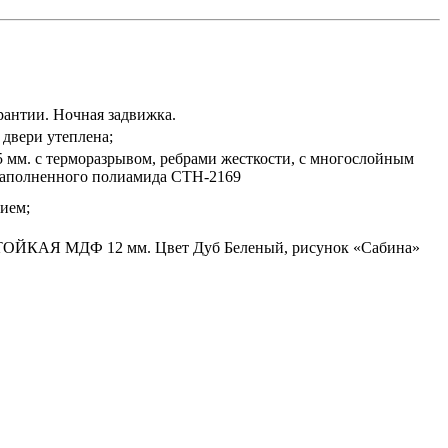
гарантии. Ночная задвижка.
 двери утеплена;
5 мм. с терморазрывом, ребрами жесткости, с многослойным
онаполненного полиамида СТН-2169
ием;
ТОЙКАЯ МДФ 12 мм. Цвет Дуб Беленый, рисунок «Сабина»