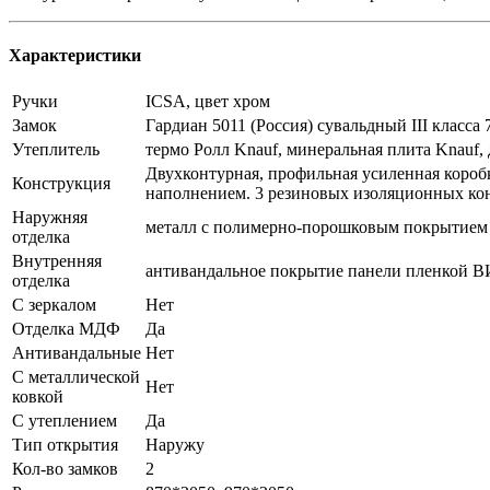
Характеристики
Ручки
ICSA, цвет хром
Замок
Гардиан 5011 (Россия) сувальдный III класса 
Утеплитель
термо Ролл Knauf, минеральная плита Knauf,
Двухконтурная, профильная усиленная коробк
Конструкция
наполнением. 3 резиновых изоляционных ко
Наружняя
металл с полимерно-порошковым покрытием 
отделка
Внутренняя
антивандальное покрытие панели пленкой
отделка
С зеркалом
Нет
Отделка МДФ
Да
Антивандальные
Нет
С металлической
Нет
ковкой
С утеплением
Да
Тип открытия
Наружу
Кол-во замков
2