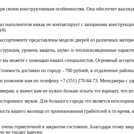
ря своим конструктивным особенностям. Она обеспечит высокую с
ал наполнителя никак не контактирует с запорными конструкция
(4).
в ассортименте представлены модели дверей из различных матер
струкция, уровень защиты, шумо- и теплоизоляционные характе
ие вы можете с помощью наших специалистов. Огромный ассорти
тоимость доставки по городу - 700 рублей, в отдаленные район
и позвонив нам по телефону +7 (351) 270-84-73. Менеджеры с уд
ерам, а значит вам не нужно больше искать тот вариант, что в
сторонних звуков. Для большого города это является неоспори
сть вашего жилища от проникновения грабителей в то время, ко
очень герметичной в закрытом состоянии. Благодаря этому закр
о не уходит наружу.