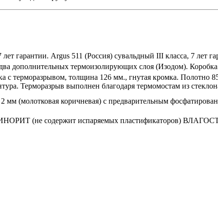
7 лет гарантии. Argus 511 (Россия) сувальдный III класса, 7 лет 
 два дополнительных термоизолирующих слоя (Изодом). Коробка
а с терморазрывом, толщина 126 мм., гнутая кромка. Полотно 8
нтура. Терморазрыв выполнен благодаря термомостам из стекл
2 мм (молотковая коричневая) с предварительным фосфатирован
 ВИНОРИТ (не содержит испаряемых пластификаторов) ВЛАГОС