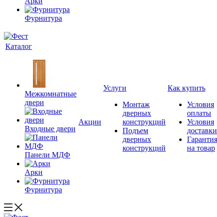
Арки
Фурнитура
Каталог
Услуги
Как купить
Межкомнатные
двери
Монтаж
Условия
дверных
оплаты
Акции
конструкций
Условия
Входные двери
Подъем
доставки
дверных
Гаранти
конструкций
на товар
Панели МДФ
Арки
Фурнитура