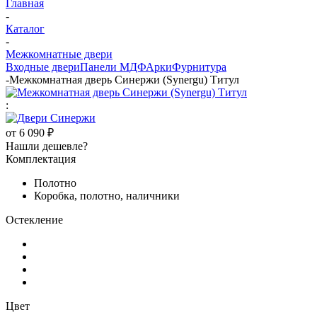
Главная
-
Каталог
-
Межкомнатные двери
Входные двери
Панели МДФ
Арки
Фурнитура
-
Межкомнатная дверь Синержи (Synergu) Титул
:
от
6 090 ₽
Нашли дешевле?
Комплектация
Полотно
Коробка, полотно, наличники
Остекление
Цвет