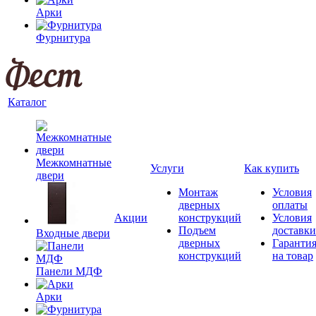
Арки
Фурнитура
Каталог
Межкомнатные
Услуги
Как купить
двери
Монтаж
Условия
дверных
оплаты
Акции
конструкций
Условия
Подъем
доставки
Входные двери
дверных
Гаранти
конструкций
на товар
Панели МДФ
Арки