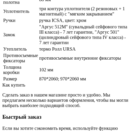
полотна
три контура уплотнителя (2 резиновых + 1
Уплотнитель
магнитный) с "мягким закрыванием"
Ручки
ручка ICSA, цвет: хром
"Аргус 512М" (сувальдный сейфового типа
III класса) - 7 лет гарантии, "Аргус 501"
Замок
(цилиндровый сейфового типа IV класса) -
7 лет гарантии
Утеплитель
термо Ролл URSA
Противосъемные
противосъемные внутренние фиксаторы
фиксаторы
Толщина
102 мм
коробки
Размер
870*2060; 970*2060 мм
Как купить
Сделать заказ в нашем магазине просто и удобно. Мы
предлагаем несколько вариантов оформления, чтобы вы могли
выбрать наиболее подходящий способ.
Быстрый заказ
Если вы хотите сэкономить время, используйте функцию