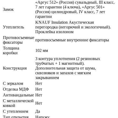
«Аргус 512» (Россия) сувальдный, III класс,
7 лет гарантии (4 ключа), «Аргус 501»
Замок
(Россия) цилиндровый, IV класс, 7 лет
гарантии
KNAUF Insulation Акустическая
Утеплитель
перегородка (негорючий и экологичный).
Проклейка изолоном
Противосъемные
противосъемные внутренние фиксаторы
фиксаторы
Толщина
102 мм
коробки
3 контура уплотнения (2 резиновых
трубчатых + 1 магнитный).
Конструкция
Дополнительная защита от шума,
сквозняков и запахов с мягким
закрыванием
С зеркалом
Нет
Отделка МДФ
Нет
Антивандальные
Нет
С металлической
Нет
ковкой
С утеплением
Да
Тип открытия
Наружу