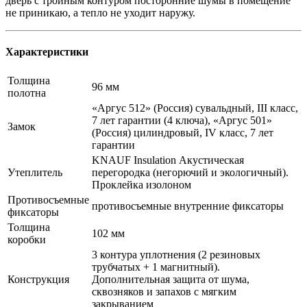
дверь с тройным контуром посторонние шумы в помещение
не приникаю, а тепло не уходит наружу.
Характеристики
Толщина
96 мм
полотна
«Аргус 512» (Россия) сувальдный, III класс,
7 лет гарантии (4 ключа), «Аргус 501»
Замок
(Россия) цилиндровый, IV класс, 7 лет
гарантии
KNAUF Insulation Акустическая
Утеплитель
перегородка (негорючий и экологичный).
Проклейка изолоном
Противосъемные
противосъемные внутренние фиксаторы
фиксаторы
Толщина
102 мм
коробки
3 контура уплотнения (2 резиновых
трубчатых + 1 магнитный).
Конструкция
Дополнительная защита от шума,
сквозняков и запахов с мягким
закрыванием