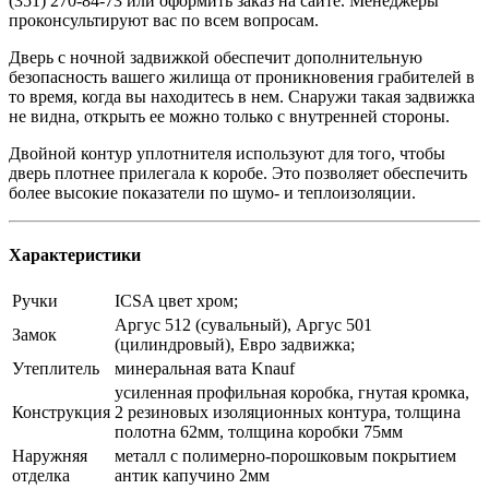
(351) 270-84-73 или оформить заказ на сайте. Менеджеры
проконсультируют вас по всем вопросам.
Дверь с ночной задвижкой обеспечит дополнительную
безопасность вашего жилища от проникновения грабителей в
то время, когда вы находитесь в нем. Снаружи такая задвижка
не видна, открыть ее можно только с внутренней стороны.
Двойной контур уплотнителя используют для того, чтобы
дверь плотнее прилегала к коробе. Это позволяет обеспечить
более высокие показатели по шумо- и теплоизоляции.
Характеристики
Ручки
ICSA цвет хром;
Аргус 512 (сувальный), Аргус 501
Замок
(цилиндровый), Евро задвижка;
Утеплитель
минеральная вата Knauf
усиленная профильная коробка, гнутая кромка,
Конструкция
2 резиновых изоляционных контура, толщина
полотна 62мм, толщина коробки 75мм
Наружняя
металл с полимерно-порошковым покрытием
отделка
антик капучино 2мм