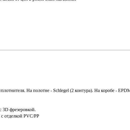
лотнителя. На полотне - Schlegel (2 контура). На коробе - EPDM
с 3D фрезеровкой.
 с отделкой PVC/PP