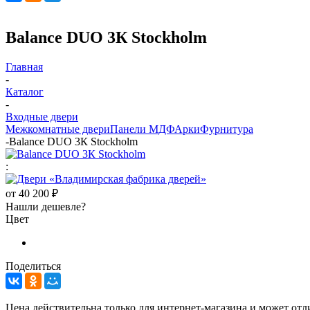
Balance DUO 3К Stockholm
Главная
-
Каталог
-
Входные двери
Межкомнатные двери
Панели МДФ
Арки
Фурнитура
-
Balance DUO 3К Stockholm
:
от
40 200 ₽
Нашли дешевле?
Цвет
Поделиться
Цена действительна только для интернет-магазина и может отл