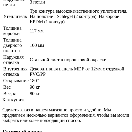
3 петли
петли
Три контура высококачественного уплотнителя.
Утеплитель
На полотне - Schlegel (2 контура). На коробе -
EPDM (1 контур)
Толщина
117 мм
коробки
Толщина
дверного
100 мм
полотна
Наружняя
Стальной лист в порошковой окраске
отделка
Внутренняя
Декоративная панель MDF от 12мм с отделкой
отделка
PVC/PP
Открывание
180°
Вес
90 кг
Вес, кг
80 кг
Как купить
Сделать заказ в нашем магазине просто и удобно. Мы
предлагаем несколько вариантов оформления, чтобы вы могли
выбрать наиболее подходящий способ.
Быстрый заказ