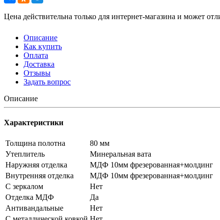
Цена действительна только для интернет-магазина и может отл
Описание
Как купить
Оплата
Доставка
Отзывы
Задать вопрос
Описание
Характеристики
Толщина полотна
80 мм
Утеплитель
Минеральная вата
Наружняя отделка
МДФ 10мм фрезерованная+молдинг
Внутренняя отделка
МДФ 10мм фрезерованная+молдинг
С зеркалом
Нет
Отделка МДФ
Да
Антивандальные
Нет
С металлической ковкой
Нет