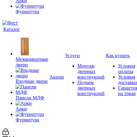
Арки
Фурнитура
Каталог
Услуги
Как купить
Межкомнатные
двери
Монтаж
Условия
дверных
оплаты
Акции
конструкций
Условия
Входные двери
Подъем
доставки
дверных
Гаранти
конструкций
на товар
Панели МДФ
Арки
Фурнитура