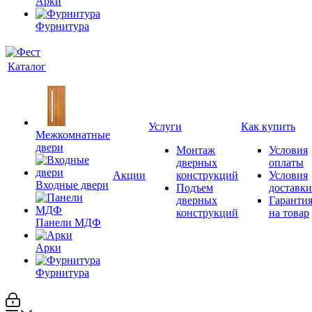
Арки
Фурнитура
Каталог
Услуги
Как купить
Межкомнатные
двери
Монтаж
Условия
дверных
оплаты
Акции
конструкций
Условия
Входные двери
Подъем
доставки
дверных
Гаранти
конструкций
на товар
Панели МДФ
Арки
Фурнитура