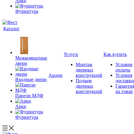
Арки
Фурнитура
Каталог
Услуги
Как купить
Межкомнатные
двери
Монтаж
Условия
дверных
оплаты
Акции
конструкций
Условия
Входные двери
Подъем
доставки
дверных
Гаранти
конструкций
на товар
Панели МДФ
Арки
Фурнитура