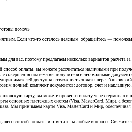
готовы помочь.
ятным. Если что-то осталось неясным, обращайтесь — поможем 
 для вас, поэтому предлагаем несколько вариантов расчета за 
 способ оплаты, вы можете рассчитаться наличными при получен
После совершения платежа вы получите все необходимые докумен
редпринимателей доступна возможность оплаты через банковский
товим полный комплект документов: договор, счет и накладную. 
 банковскую карту, вы можете провести оплату через терминал 
арты основных платежных систем (Visa, MasterCard, Мир), а без
каза
. Мы принимаем карты Visa, MasterCard и Мир, обеспечива
ящего способа оплаты и ответить на любые вопросы. Свяжитесь