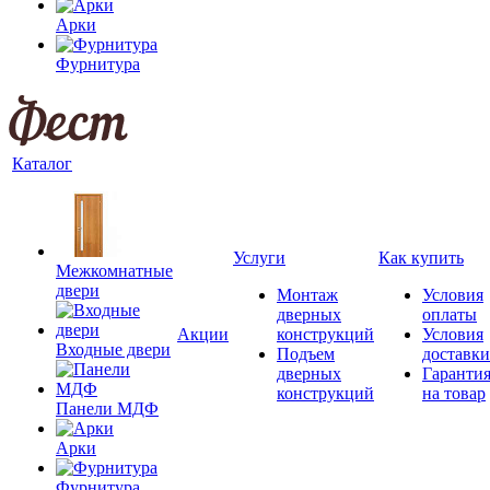
Арки
Фурнитура
Каталог
Услуги
Как купить
Межкомнатные
двери
Монтаж
Условия
дверных
оплаты
Акции
конструкций
Условия
Входные двери
Подъем
доставки
дверных
Гаранти
конструкций
на товар
Панели МДФ
Арки
Фурнитура