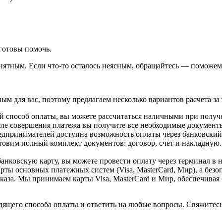
готовы помочь.
ятным. Если что-то осталось неясным, обращайтесь — поможем 
 для вас, поэтому предлагаем несколько вариантов расчета за 
 способ оплаты, вы можете рассчитаться наличными при получен
После совершения платежа вы получите все необходимые докумен
редпринимателей доступна возможность оплаты через банковский
товим полный комплект документов: договор, счет и накладную. 
 банковскую карту, вы можете провести оплату через терминал 
арты основных платежных систем (Visa, MasterCard, Мир), а без
каза
. Мы принимаем карты Visa, MasterCard и Мир, обеспечива
ящего способа оплаты и ответить на любые вопросы. Свяжитесь