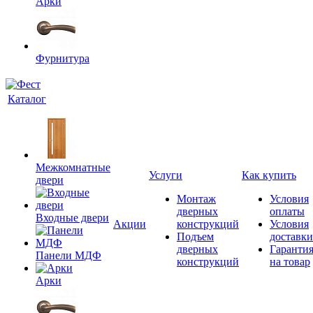
Арки
Фурнитура
Каталог
Межкомнатные
Услуги
Как купить
двери
Монтаж
Условия
дверных
оплаты
Входные двери
Акции
конструкций
Условия
Подъем
доставки
дверных
Гаранти
Панели МДФ
конструкций
на товар
Арки