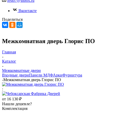
fest07@inbox.ru
Вконтакте
Поделиться
Межкомнатная дверь Глорис ПО
Главная
-
Каталог
-
Межкомнатные двери
Входные двери
Панели МДФ
Арки
Фурнитура
-
Межкомнатная дверь Глорис ПО
:
от
16 130 ₽
Нашли дешевле?
Комплектация