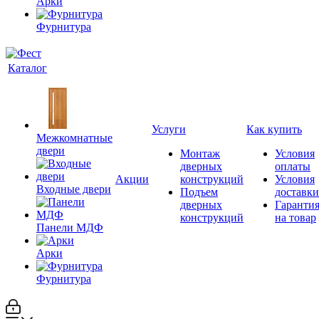
Арки
Фурнитура
Каталог
Услуги
Как купить
Межкомнатные
двери
Монтаж
Условия
дверных
оплаты
Акции
конструкций
Условия
Входные двери
Подъем
доставки
дверных
Гаранти
конструкций
на товар
Панели МДФ
Арки
Фурнитура