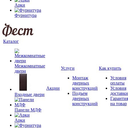
Арки
Фурнитура
Каталог
Межкомнатные
Услуги
Как купить
двери
Монтаж
Условия
дверных
оплаты
Акции
конструкций
Условия
Подъем
доставки
Входные двери
дверных
Гаранти
конструкций
на товар
Панели МДФ
Арки