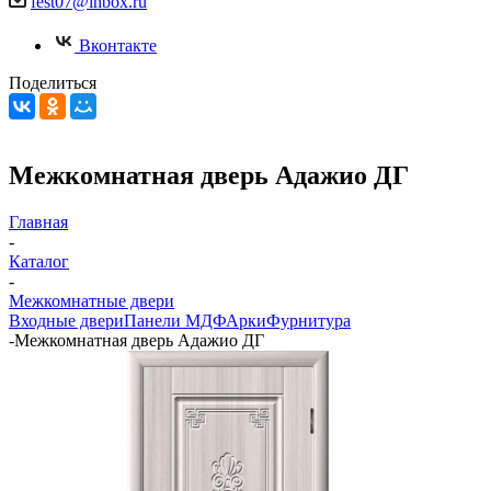
fest07@inbox.ru
Вконтакте
Поделиться
Межкомнатная дверь Адажио ДГ
Главная
-
Каталог
-
Межкомнатные двери
Входные двери
Панели МДФ
Арки
Фурнитура
-
Межкомнатная дверь Адажио ДГ