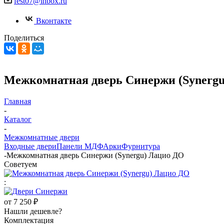
fest07@inbox.ru
Вконтакте
Поделиться
Межкомнатная дверь Синержи (Synerg
Главная
-
Каталог
-
Межкомнатные двери
Входные двери
Панели МДФ
Арки
Фурнитура
-
Межкомнатная дверь Синержи (Synergu) Лацио ДО
Советуем
:
от
7 250 ₽
Нашли дешевле?
Комплектация