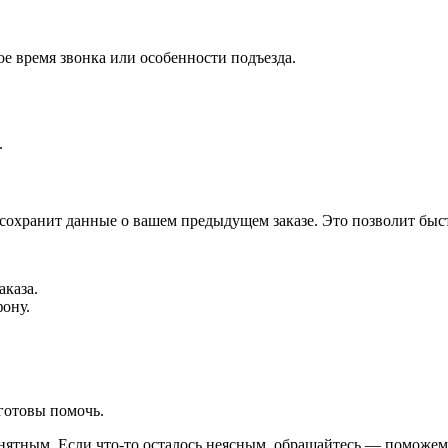
е время звонка или особенности подъезда.
.
 сохранит данные о вашем предыдущем заказе. Это позволит быс
аказа.
фону.
готовы помочь.
ятным. Если что-то осталось неясным, обращайтесь — поможем 