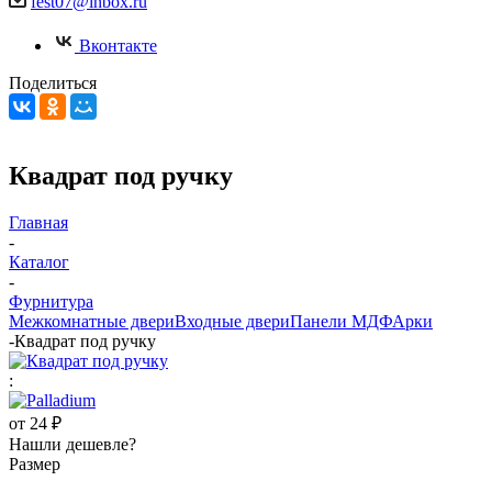
fest07@inbox.ru
Вконтакте
Поделиться
Квадрат под ручку
Главная
-
Каталог
-
Фурнитура
Межкомнатные двери
Входные двери
Панели МДФ
Арки
-
Квадрат под ручку
:
от
24 ₽
Нашли дешевле?
Размер